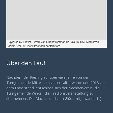
Powered by Leaflet, Grafik von
Openstreetmap.de
(
CC-BY-SA
), Modul von
500 m
Martin Kröll
,
© OpenStreetMap contributors
Über den Lauf
Nachdem der Rieslinglauf über viele Jahre von der
Turngemeinde Mittelheim veranstaltet wurde und 2018 vor
dem Ende stand, entschloss sich der Nachbarverein -die
Turngemeinde Winkel- die Tradionsveranstaltung zu
übernehmen. Die Macher sind zum Glück mitgewandert ;)