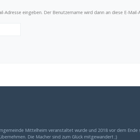
ail-Adresse eingeben. Der Benutzername wird dann an diese E-Mail-
urngemeinde Mittelheim veranstaltet wurde und 2018 vor dem Ende s
 übernehmen. Die Macher sind zum Glück mitgewandert ;)