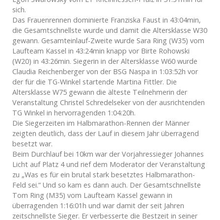
sich.
Das Frauenrennen dominierte Franziska Faust in 43:04min,
die Gesamtschnellste wurde und damit die Altersklasse W30
gewann. Gesamteinlauf-Zweite wurde Sara Ring (W35) vom
Laufteam Kassel in 43:24min knapp vor Birte Rohowski
(W20) in 43:26min. Siegerin in der Altersklasse W60 wurde
Claudia Reichenberger von der BSG Naspa in 1:03:52h vor
der für die TG-Winkel startende Martina Fittler. Die
Altersklasse W75 gewann die älteste Teilnehmerin der
Veranstaltung Christel Schredelseker von der ausrichtenden
TG Winkel in hervorragenden 1:04:20h.
Die Siegerzeiten im Halbmarathon-Rennen der Männer
zeigten deutlich, dass der Lauf in diesem Jahr überragend
besetzt war.
Beim Durchlauf bei 10km war der Vorjahressieger Johannes
Licht auf Platz 4 und rief dem Moderator der Veranstaltung
zu „Was es für ein brutal stark besetztes Halbmarathon-
Feld sei.“ Und so kam es dann auch. Der Gesamtschnellste
Tom Ring (M35) vom Laufteam Kassel gewann in
überragenden 1:16:01h und war damit der seit Jahren
zeitschnellste Sieger. Er verbesserte die Bestzeit in seiner