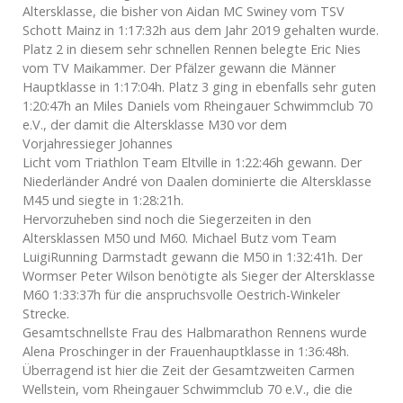
Altersklasse, die bisher von Aidan MC Swiney vom TSV
Schott Mainz in 1:17:32h aus dem Jahr 2019 gehalten wurde.
Platz 2 in diesem sehr schnellen Rennen belegte Eric Nies
vom TV Maikammer. Der Pfälzer gewann die Männer
Hauptklasse in 1:17:04h. Platz 3 ging in ebenfalls sehr guten
1:20:47h an Miles Daniels vom Rheingauer Schwimmclub 70
e.V., der damit die Altersklasse M30 vor dem
Vorjahressieger Johannes
Licht vom Triathlon Team Eltville in 1:22:46h gewann. Der
Niederländer André von Daalen dominierte die Altersklasse
M45 und siegte in 1:28:21h.
Hervorzuheben sind noch die Siegerzeiten in den
Altersklassen M50 und M60. Michael Butz vom Team
LuigiRunning Darmstadt gewann die M50 in 1:32:41h. Der
Wormser Peter Wilson benötigte als Sieger der Altersklasse
M60 1:33:37h für die anspruchsvolle Oestrich-Winkeler
Strecke.
Gesamtschnellste Frau des Halbmarathon Rennens wurde
Alena Proschinger in der Frauenhauptklasse in 1:36:48h.
Überragend ist hier die Zeit der Gesamtzweiten Carmen
Wellstein, vom Rheingauer Schwimmclub 70 e.V., die die