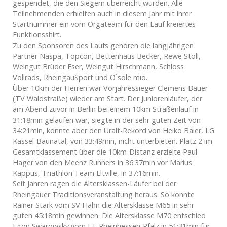
gespendet, die den Siegern überreicht wurden. Alle
Teilnehmenden erhielten auch in diesem Jahr mit ihrer
Startnummer ein vom Orgateam für den Lauf kreiertes
Funktionsshirt.
Zu den Sponsoren des Laufs gehören die langjährigen
Partner Naspa, Topcon, Bettenhaus Becker, Rewe Stoll,
Weingut Brüder Eser, Weingut Hirschmann, Schloss
Vollrads, RheingauSport und O`sole mio.
Über 10km der Herren war Vorjahressieger Clemens Bauer
(TV Waldstraße) wieder am Start. Der Juniorenläufer, der
am Abend zuvor in Berlin bei einem 10km Straßenlauf in
31:18min gelaufen war, siegte in der sehr guten Zeit von
34:21min, konnte aber den Uralt-Rekord von Heiko Baier, LG
Kassel-Baunatal, von 33:49min, nicht unterbieten. Platz 2 im
Gesamtklassement über die 10km-Distanz erzielte Paul
Hager von den Meenz Runners in 36:37min vor Marius
Kappus, Triathlon Team Eltville, in 37:16min.
Seit Jahren ragen die Altersklassen-Läufer bei der
Rheingauer Traditionsveranstaltung heraus. So konnte
Rainer Stark vom SV Hahn die Altersklasse M65 in sehr
guten 45:18min gewinnen. Die Altersklasse M70 entschied
Egon Swarowsky vom LT Rheinhessen-Pfalz in 51:31min für