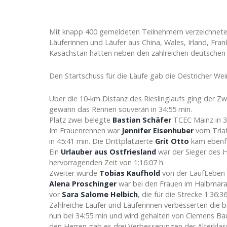
Mit knapp 400 gemeldeten Teilnehmern verzeichnete d
Läuferinnen und Läufer aus China, Wales, Irland, Fran
Kasachstan hatten neben den zahlreichen deutschen
Den Startschuss für die Läufe gab die Oestricher Wei
Über die 10-km Distanz des Rieslinglaufs ging der Z
gewann das Rennen souverän in 34:55 min.
Platz zwei belegte
Bastian Schäfer
TCEC Mainz in 3
Im Frauenrennen war
Jennifer Eisenhuber
vom Triath
in 45:41 min. Die Drittplatzierte
Grit Otto
kam ebenfal
Ein
Urlauber aus Ostfriesland
war der Sieger des 
hervorragenden Zeit von 1:16:07 h.
Zweiter wurde
Tobias Kaufhold
von der LaufLeben R
Alena Proschinger
war bei den Frauen im Halbmarath
vor
Sara Salome Helbich
, die für die Strecke 1:36:3
Zahlreiche Läufer und Läuferinnen verbesserten die bi
nun bei 34:55 min und wird gehalten von Clemens Baue
den Herren gab es drei Verbesserungen der Alterklass