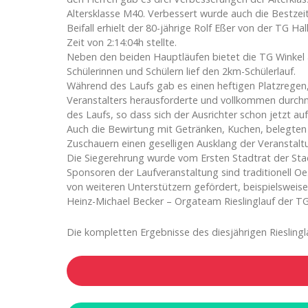
Altersklasse M40. Verbessert wurde auch die Bestzeit
Beifall erhielt der 80-jährige Rolf Eßer von der TG H
Zeit von 2:14:04h stellte.
Neben den beiden Hauptläufen bietet die TG Winkel 
Schülerinnen und Schülern lief den 2km-Schülerlauf.
Während des Laufs gab es einen heftigen Platzregen
Veranstalters herausforderte und vollkommen durchn
des Laufs, so dass sich der Ausrichter schon jetzt a
Auch die Bewirtung mit Getränken, Kuchen, belegten
Zuschauern einen geselligen Ausklang der Veranstalt
Die Siegerehrung wurde vom Ersten Stadtrat der Stad
Sponsoren der Laufveranstaltung sind traditionell Oes
von weiteren Unterstützern gefördert, beispielsweis
Heinz-Michael Becker – Orgateam Rieslinglauf der TG
Die kompletten Ergebnisse des diesjährigen Rieslingla