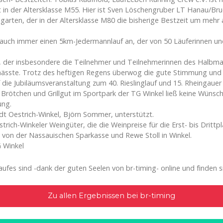
 in der Altersklasse M55. Hier ist Sven Löschengruber LT Hanau/Bru
allgarten, der in der Altersklasse M80 die bisherige Bestzeit um meh
auch immer einen 5km-Jedermannlauf an, der von 50 Läuferinnen und
, der insbesondere die Teilnehmer und Teilnehmerinnen des Halbma
ässte. Trotz des heftigen Regens überwog die gute Stimmung und es
uf die Jubiläumsveranstaltung zum 40. Rieslinglauf und 15. Rheingaue
 Brötchen und Grillgut im Sportpark der TG Winkel ließ keine Wüns
ung.
t Oestrich-Winkel, Björn Sommer, unterstützt.
trich-Winkeler Weingüter, die die Weinpreise für die Erst- bis Dritt
e von der Nassauischen Sparkasse und Rewe Stoll in Winkel.
 Winkel
ufes sind -dank der guten Seelen von br-timing- online und finden si
Zu allen Ergebnissen bei br-timing