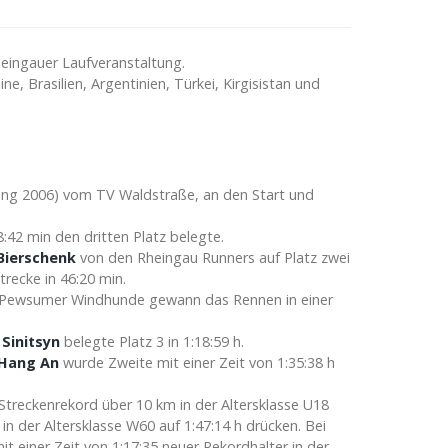
heingauer Laufveranstaltung.
e, Brasilien, Argentinien, Türkei, Kirgisistan und
ng 2006) vom TV Waldstraße, an den Start und
:42 min den dritten Platz belegte.
 Bierschenk
von den Rheingau Runners auf Platz zwei
trecke in 46:20 min.
 Pewsumer Windhunde gewann das Rennen in einer
Sinitsyn
belegte Platz 3 in 1:18:59 h.
 Hang An
wurde Zweite mit einer Zeit von 1:35:38 h
 Streckenrekord über 10 km in der Altersklasse U18
n der Altersklasse W60 auf 1:47:14 h drücken. Bei
t einer Zeit von 1:17:35 neuer Rekordhalter in der