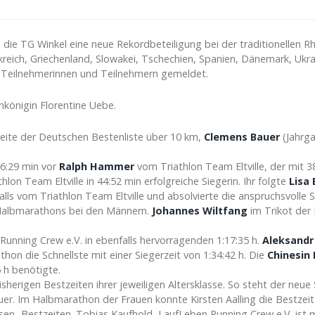
ie TG Winkel eine neue Rekordbeteiligung bei der traditionellen R
kreich, Griechenland, Slowakei, Tschechien, Spanien, Dänemark, Ukrain
 Teilnehmerinnen und Teilnehmern gemeldet.
nkönigin Florentine Uebe.
weite der Deutschen Bestenliste über 10 km,
Clemens Bauer
(Jahrga
6:29 min vor
Ralph Hammer
vom Triathlon Team Eltville, der mit 38
lon Team Eltville in 44:52 min erfolgreiche Siegerin. Ihr folgte
Lisa
ls vom Triathlon Team Eltville und absolvierte die anspruchsvolle S
Halbmarathons bei den Männern.
Johannes Wiltfang
im Trikot der
unning Crew e.V. in ebenfalls hervorragenden 1:17:35 h.
Aleksandr 
on die Schnellste mit einer Siegerzeit von 1:34:42 h. Die
Chinesin
6 h benötigte.
sherigen Bestzeiten ihrer jeweiligen Altersklasse. So steht der neue
r. Im Halbmarathon der Frauen konnte Kirsten Aalling die Bestzeit i
en- Bestzeiten. Tobias Kaufhold, LaufLeben Running Crew e.V. ist mi